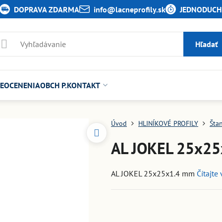
DOPRAVA ZDARMA
info​@lacneprofily​.sk
JEDNODUCHÉ
Hľadať
E
OCENENIA
OBCH P.
KONTAKT
Úvod
HLINÍKOVÉ PROFILY
Šta
AL JOKEL 25x2
AL JOKEL 25x25x1.4 mm
Čítajte 