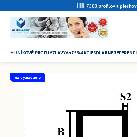
7500 profilov a plechov
HLINÍKOVÉ PROFILY
ZĽAVYdo75%
AKCIE
SOLARNE
REFERENCI
na vyžiadanie