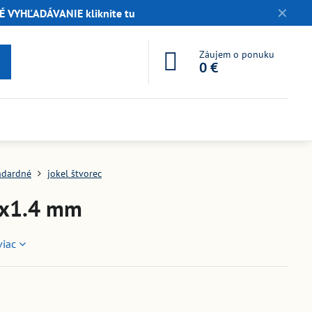
✕
 VYHĽADÁVANIE kliknite tu
Záujem o ponuku
0 €
ndardné
jokel štvorec
5x1.4 mm
viac