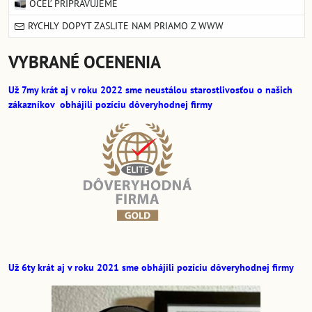
OCEĽ PRIPRAVUJEME
RYCHLY DOPYT ZASLITE NAM PRIAMO Z WWW
VYBRANÉ OCENENIA
Už 7my krát aj v roku 2022 sme neustálou starostlivosťou o našich
zákazníkov obhájili pozíciu dôveryhodnej firmy
Už 6ty krát aj v roku 2021 sme obhájili pozíciu
dôveryhodnej firmy