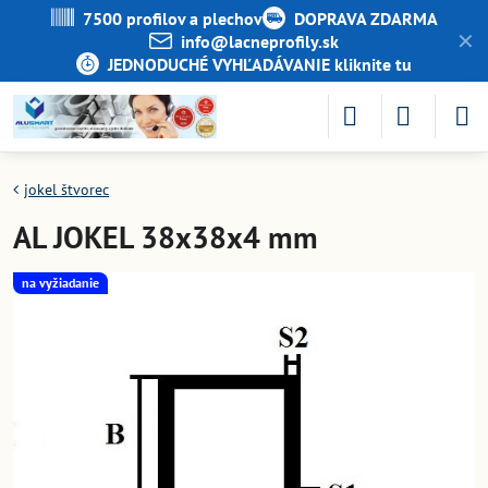
7500 profilov a plechov
DOPRAVA ZDARMA
✕
info​@lacneprofily​.sk
JEDNODUCHÉ VYHĽADÁVANIE kliknite tu
jokel štvorec
AL JOKEL 38x38x4 mm
na vyžiadanie