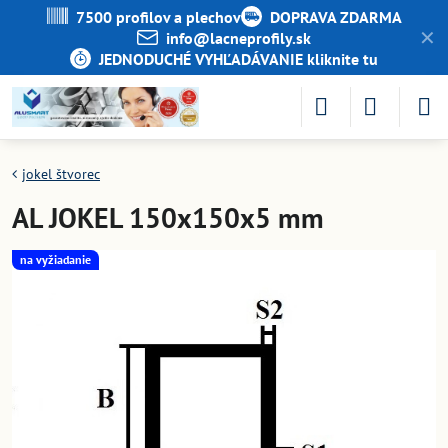
7500 profilov a plechov
DOPRAVA ZDARMA
✕
info​@lacneprofily​.sk
JEDNODUCHÉ VYHĽADÁVANIE kliknite tu
jokel štvorec
AL JOKEL 150x150x5 mm
na vyžiadanie