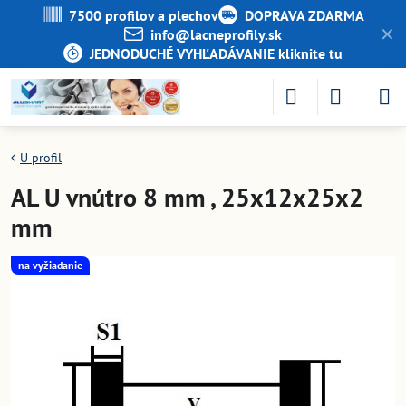
7500 profilov a plechov
DOPRAVA ZDARMA
✕
info​@lacneprofily​.sk
JEDNODUCHÉ VYHĽADÁVANIE kliknite tu
U profil
AL U vnútro 8 mm , 25x12x25x2
mm
na vyžiadanie