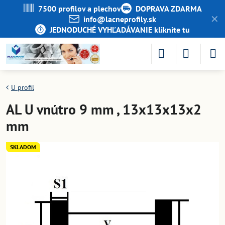
7500 profilov a plechov
DOPRAVA ZDARMA
✕
info​@lacneprofily​.sk
JEDNODUCHÉ VYHĽADÁVANIE kliknite tu
U profil
AL U vnútro 9 mm , 13x13x13x2
mm
SKLADOM