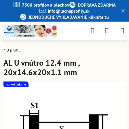
7500 profilov a plechov
DOPRAVA ZDARMA
✕
info​@lacneprofily​.sk
JEDNODUCHÉ VYHĽADÁVANIE kliknite tu
U profil
AL U vnútro 12.4 mm ,
20x14.6x20x1.1 mm
na vyžiadanie