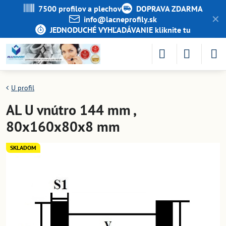
7500 profilov a plechov
DOPRAVA ZDARMA
✕
info​@lacneprofily​.sk
JEDNODUCHÉ VYHĽADÁVANIE kliknite tu
U profil
AL U vnútro 144 mm ,
80x160x80x8 mm
SKLADOM