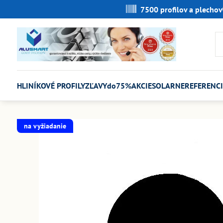
7500 profilov a plechov
HLINÍKOVÉ PROFILY
ZĽAVYdo75%
AKCIE
SOLARNE
REFERENCI
na vyžiadanie