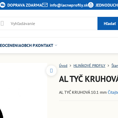
DOPRAVA ZDARMA
info​@lacneprofily​.sk
JEDNODUCHÉ
Hľadať
E
OCENENIA
OBCH P.
KONTAKT
Úvod
HLINÍKOVÉ PROFILY
Šta
AL TYČ KRUHOV
AL TYČ KRUHOVÁ 10.1 mm
Čítajt