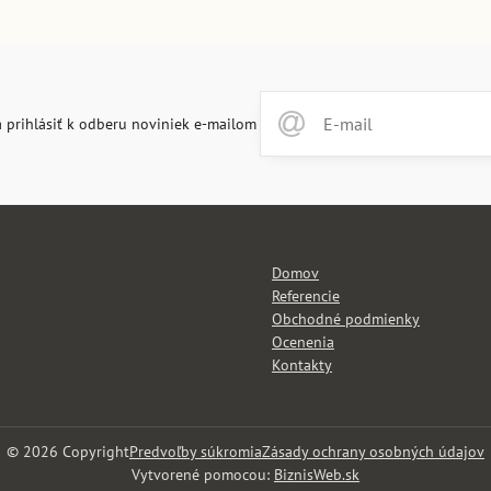
 prihlásiť k odberu noviniek e-mailom
Domov
Referencie
Obchodné podmienky
Ocenenia
Kontakty
©
2026
Copyright
Predvoľby súkromia
Zásady ochrany osobných údajov
Vytvorené pomocou:
BiznisWeb.sk