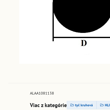
ALAA1081138
Viac z kategórie
tyč kruhová
HLI