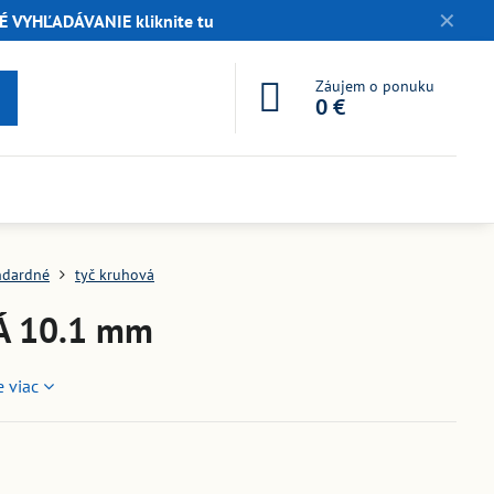
✕
 VYHĽADÁVANIE kliknite tu
Záujem o ponuku
0 €
ndardné
tyč kruhová
Á 10.1 mm
e viac