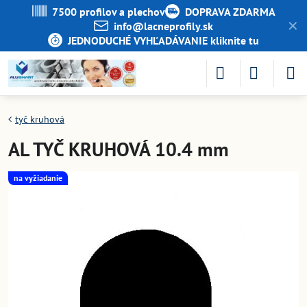
7500 profilov a plechov
DOPRAVA ZDARMA
✕
info​@lacneprofily​.sk
JEDNODUCHÉ VYHĽADÁVANIE kliknite tu
tyč kruhová
AL TYČ KRUHOVÁ 10.4 mm
na vyžiadanie