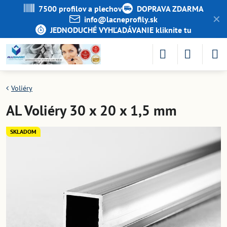
7500 profilov a plechov
DOPRAVA ZDARMA
✕
info​@lacneprofily​.sk
JEDNODUCHÉ VYHĽADÁVANIE kliknite tu
Voliéry
AL Voliéry 30 x 20 x 1,5 mm
SKLADOM