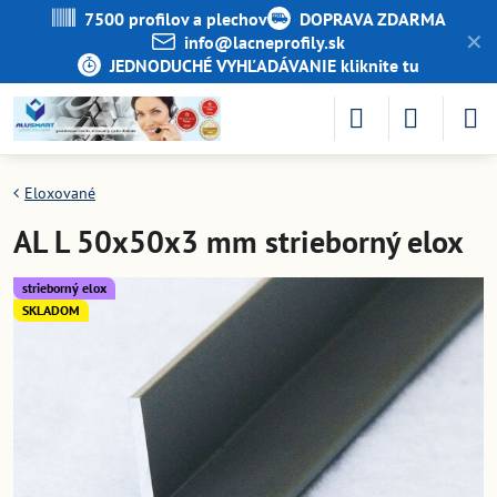
7500 profilov a plechov
DOPRAVA ZDARMA
✕
info​@lacneprofily​.sk
JEDNODUCHÉ VYHĽADÁVANIE kliknite tu
Eloxované
AL L 50x50x3 mm strieborný elox
strieborný elox
SKLADOM