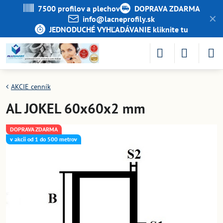
7500 profilov a plechov
DOPRAVA ZDARMA
✕
info​@lacneprofily​.sk
JEDNODUCHÉ VYHĽADÁVANIE kliknite tu
AKCIE cenník
AL JOKEL 60x60x2 mm
DOPRAVA ZDARMA
v akcii od 1 do 500 metrov