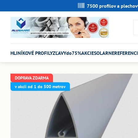
7500 profilov a plechov
HLINÍKOVÉ PROFILY
ZĽAVYdo75%
AKCIE
SOLARNE
REFERENCI
DOPRAVA ZDARMA
v akcii od 1 do 500 metrov