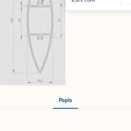
6,38 €
s DPH
Popis