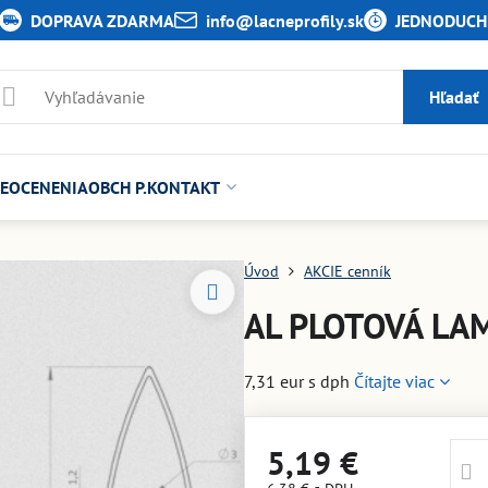
DOPRAVA ZDARMA
info​@lacneprofily​.sk
JEDNODUCHÉ
Hľadať
E
OCENENIA
OBCH P.
KONTAKT
Úvod
AKCIE cenník
AL PLOTOVÁ LA
7,31 eur s dph
Čítajte viac
5,19 €