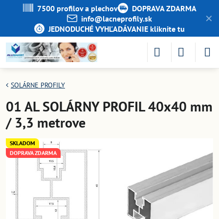
7500 profilov a plechov
DOPRAVA ZDARMA
✕
info​@lacneprofily​.sk
JEDNODUCHÉ VYHĽADÁVANIE kliknite tu
SOLÁRNE PROFILY
01 AL SOLÁRNY PROFIL 40x40 mm
/ 3,3 metrove
SKLADOM
DOPRAVA ZDARMA