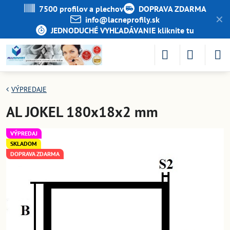
7500 profilov a plechov
DOPRAVA ZDARMA
✕
info​@lacneprofily​.sk
JEDNODUCHÉ VYHĽADÁVANIE kliknite tu
VÝPREDAJE
AL JOKEL 180x18x2 mm
VÝPREDAJ
SKLADOM
DOPRAVA ZDARMA