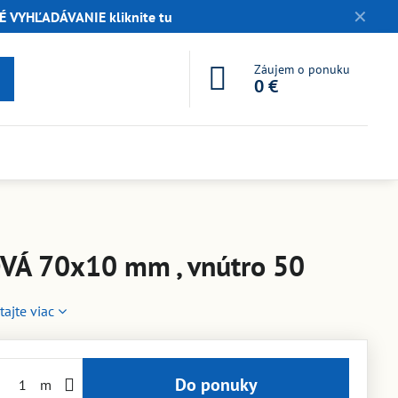
✕
 VYHĽADÁVANIE kliknite tu
Záujem o ponuku
0 €
Á 70x10 mm , vnútro 50
tajte viac
Do ponuky
m