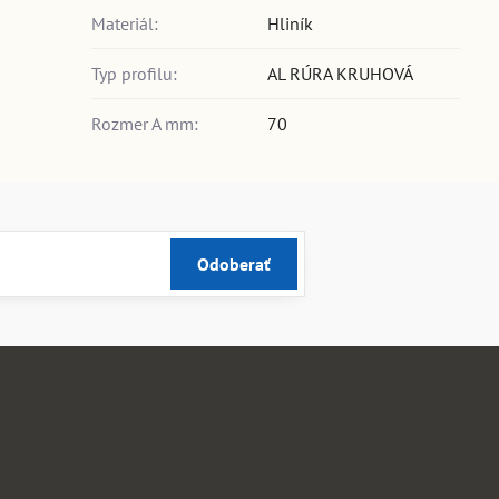
Materiál:
Hliník
Typ profilu:
AL RÚRA KRUHOVÁ
Rozmer A mm:
70
Odoberať