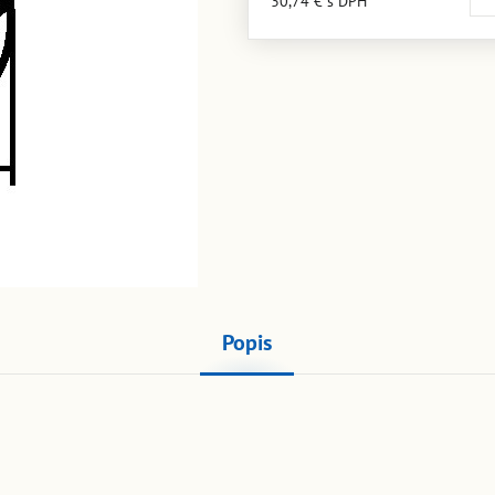
30,74 €
s DPH
Popis