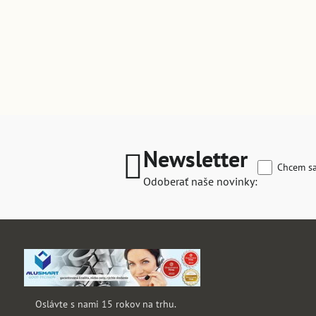
Newsletter
Chcem sa
Odoberať naše novinky:
Oslávte s nami 15 rokov na trhu.