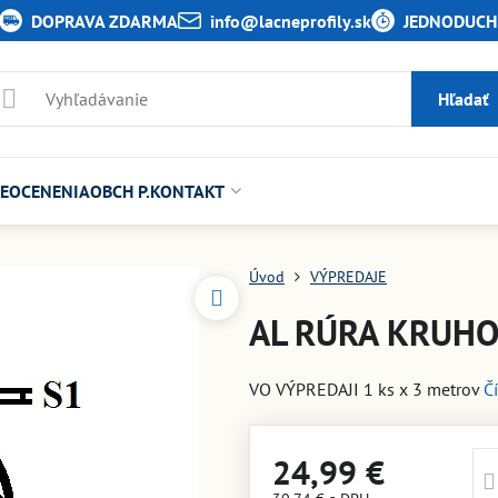
DOPRAVA ZDARMA
info​@lacneprofily​.sk
JEDNODUCHÉ
Hľadať
E
OCENENIA
OBCH P.
KONTAKT
Úvod
VÝPREDAJE
AL RÚRA KRUHOV
VO VÝPREDAJI 1 ks x 3 metrov
Čí
24,99 €