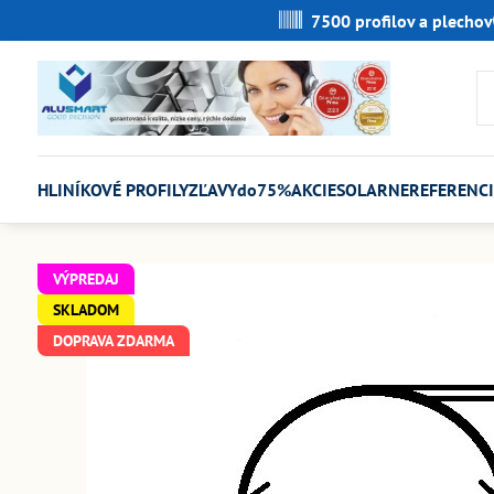
7500 profilov a plechov
HLINÍKOVÉ PROFILY
ZĽAVYdo75%
AKCIE
SOLARNE
REFERENCI
VÝPREDAJ
SKLADOM
DOPRAVA ZDARMA