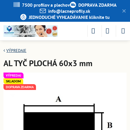
7500 profilov a plechov
DOPRAVA ZDARMA
✕
info​@lacneprofily​.sk
JEDNODUCHÉ VYHĽADÁVANIE kliknite tu
VÝPREDAJE
AL TYČ PLOCHÁ 60x3 mm
VÝPREDAJ
SKLADOM
DOPRAVA ZDARMA