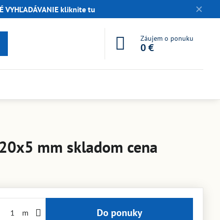
✕
 VYHĽADÁVANIE kliknite tu
Záujem o ponuku
0 €
120x5 mm skladom cena
Do ponuky
m