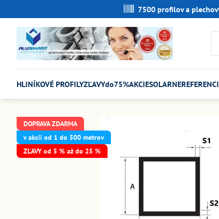
7500 profilov a plechov
HLINÍKOVÉ PROFILY
ZĽAVYdo75%
AKCIE
SOLARNE
REFERENCI
DOPRAVA ZDARMA
v akcii od 1 do 500 metrov
ZĽAVY od 5 % až do 25 %