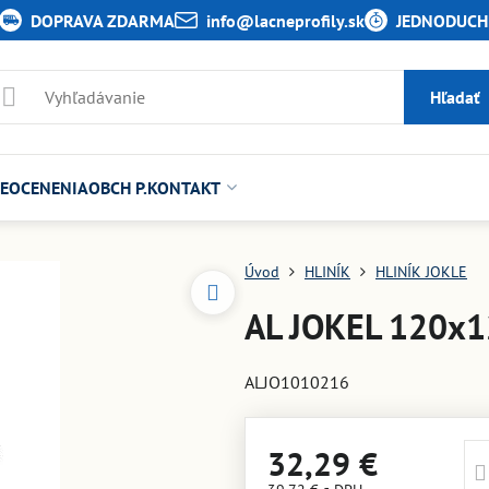
DOPRAVA ZDARMA
info​@lacneprofily​.sk
JEDNODUCHÉ
Hľadať
E
OCENENIA
OBCH P.
KONTAKT
Úvod
HLINÍK
HLINÍK JOKLE
AL JOKEL 120x
ALJO1010216
32,29 €