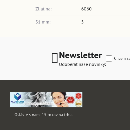
Zliatina:
6060
S1 mm:
5
Newsletter
Chcem sa
Odoberať naše novinky:
Oslávte s nami 15 rokov na trhu.