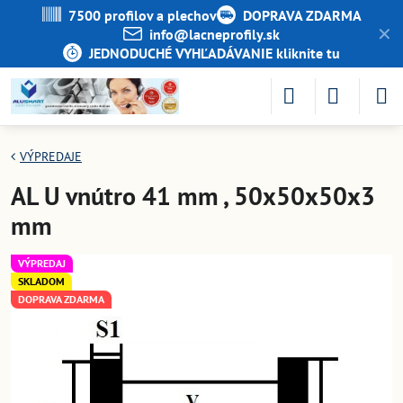
7500 profilov a plechov
DOPRAVA ZDARMA
✕
info​@lacneprofily​.sk
JEDNODUCHÉ VYHĽADÁVANIE kliknite tu
VÝPREDAJE
AL U vnútro 41 mm , 50x50x50x3
mm
VÝPREDAJ
SKLADOM
DOPRAVA ZDARMA