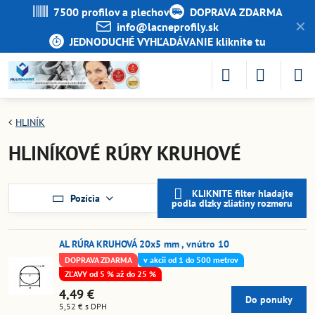
7500 profilov a plechov
DOPRAVA ZDARMA
✕
info​@lacneprofily​.sk
JEDNODUCHÉ VYHĽADÁVANIE kliknite tu
HLINÍK
HLINÍKOVÉ RÚRY KRUHOVÉ
KLIKNITE filter hladajte
Pozícia
podla dlzky zliatiny rozmeru
AL RÚRA KRUHOVÁ 20x5 mm , vnútro 10
DOPRAVA ZDARMA
v akcii od 1 do 500 metrov
ZĽAVY od 5 % až do 25 %
4,49 €
Do ponuky
5,52 €
s DPH