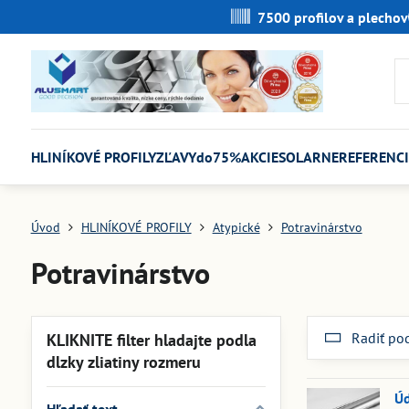
7500 profilov a plechov
HLINÍKOVÉ PROFILY
ZĽAVYdo75%
AKCIE
SOLARNE
REFERENCI
Úvod
HLINÍKOVÉ PROFILY
Atypické
Potravinárstvo
Potravinárstvo
Radiť po
KLIKNITE filter hladajte podla
dlzky zliatiny rozmeru
Úd