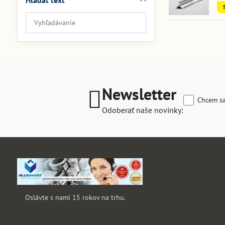
Hľadať text
Prehľadať
výsledky
filtra
fulltextom
Newsletter
Chcem sa
Odoberať naše novinky:
Oslávte s nami 15 rokov na trhu.