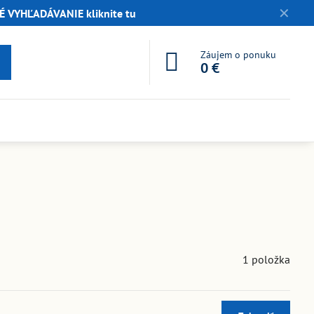
✕
 VYHĽADÁVANIE kliknite tu
Záujem o ponuku
0 €
1
položka