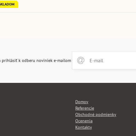
SKLADOM
 prihlásiť k odberu noviniek e-mailom
Domov
Referencie
Obchodné podmienky
Ocenenia
Kontakty