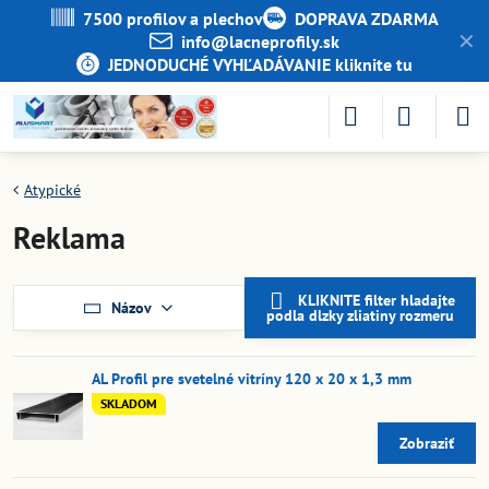
7500 profilov a plechov
DOPRAVA ZDARMA
✕
info​@lacneprofily​.sk
JEDNODUCHÉ VYHĽADÁVANIE kliknite tu
Atypické
Reklama
KLIKNITE filter hladajte
Názov
podla dlzky zliatiny rozmeru
AL Profil pre svetelné vitríny 120 x 20 x 1,3 mm
SKLADOM
Zobraziť