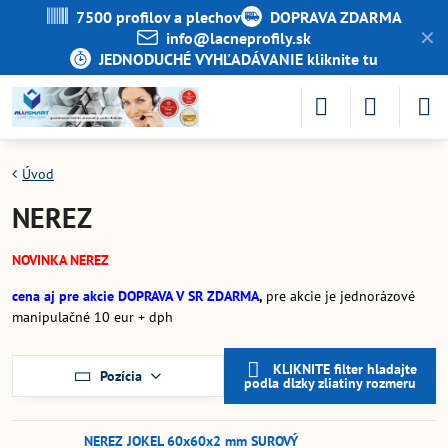
7500 profilov a plechov
DOPRAVA ZDARMA
✕
info​@lacneprofily​.sk
JEDNODUCHÉ VYHĽADÁVANIE kliknite tu
Úvod
NEREZ
NOVINKA NEREZ
cena aj pre akcie DOPRAVA V SR ZDARMA
,
pre akcie je jednorázové
manipulačné 10 eur + dph
KLIKNITE filter hladajte
Pozícia
podla dlzky zliatiny rozmeru
NEREZ JOKEL 60x60x2 mm SUROVÝ