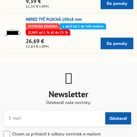
9,39 €
Do ponuky
11,55 €
s DPH
NEREZ TYČ PLOCHÁ 100x8 mm
DOPRAVA ZDARMA
v akcii od 1 do 500 metrov
ZĽAVY od 5 % až do 25 %
26,69 €
Do ponuky
32,83 €
s DPH
Newsletter
Odoberať naše novinky:
Odoberať
Chcem sa prihlásiť k odberu noviniek e-mailom