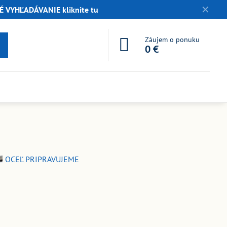
✕
 VYHĽADÁVANIE kliknite tu
Záujem o ponuku
0 €
OCEĽ PRIPRAVUJEME