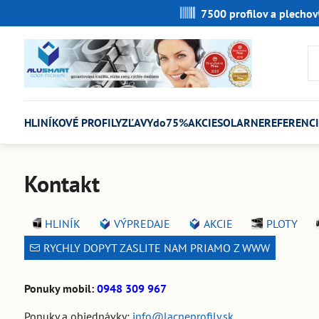
7500 profilov a plechov
HLINÍKOVÉ PROFILY
ZĽAVYdo75%
AKCIE
SOLARNE
REFERENCI
Kontakt
HLINÍK
VÝPREDAJE
AKCIE
PLOTY
RYCHLY DOPYT ZASLITE NAM PRIAMO Z WWW
Ponuky mobil:
0948 309 967
Ponuky a objednávky:
info@lacneprofily.sk