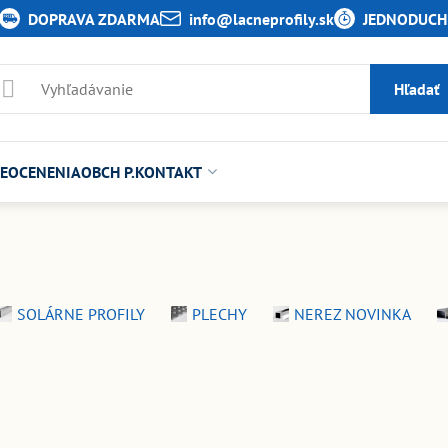
DOPRAVA ZDARMA
info​@lacneprofily​.sk
JEDNODUCHÉ
Hľadať
E
OCENENIA
OBCH P.
KONTAKT
SOLÁRNE PROFILY
PLECHY
NEREZ NOVINKA