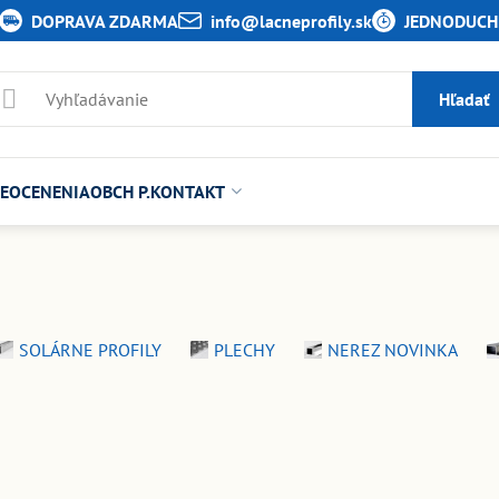
DOPRAVA ZDARMA
info​@lacneprofily​.sk
JEDNODUCHÉ
Hľadať
E
OCENENIA
OBCH P.
KONTAKT
SOLÁRNE PROFILY
PLECHY
NEREZ NOVINKA