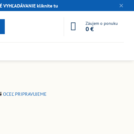
✕
 VYHĽADÁVANIE kliknite tu
Záujem o ponuku
0 €
OCEĽ PRIPRAVUJEME