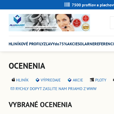
7500 profilov a plechov
HLINÍKOVÉ PROFILY
ZĽAVYdo75%
AKCIE
SOLARNE
REFERENCI
OCENENIA
HLINÍK
VÝPREDAJE
AKCIE
PLOTY
RYCHLY DOPYT ZASLITE NAM PRIAMO Z WWW
VYBRANÉ OCENENIA