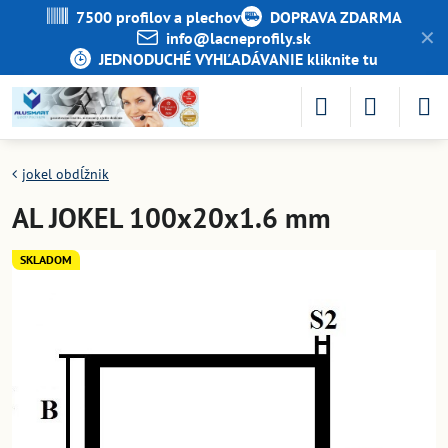
7500 profilov a plechov
DOPRAVA ZDARMA
✕
info​@lacneprofily​.sk
JEDNODUCHÉ VYHĽADÁVANIE kliknite tu
jokel obdĺžnik
AL JOKEL 100x20x1.6 mm
SKLADOM