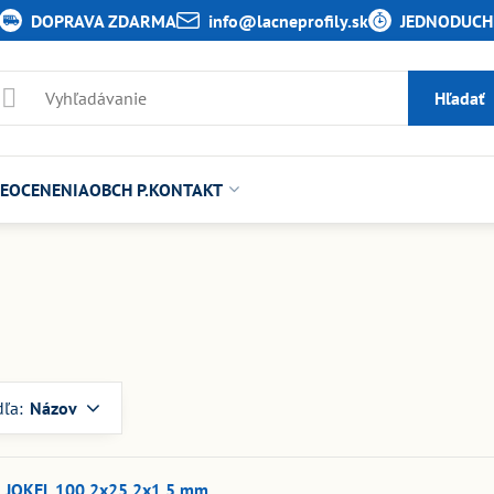
DOPRAVA ZDARMA
info​@lacneprofily​.sk
JEDNODUCHÉ
Hľadať
E
OCENENIA
OBCH P.
KONTAKT
dľa:
Názov
 JOKEL 100.2x25.2x1.5 mm