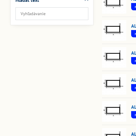
Hľadať text
Prehľadať
výsledky
filtra
A
fulltextom
A
A
A
A