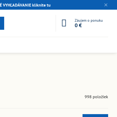
✕
 VYHĽADÁVANIE kliknite tu
Záujem o ponuku
0 €
998
položiek