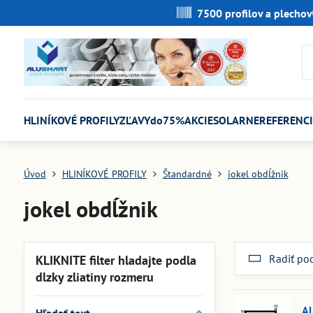
7500 profilov a plechov
HLINÍKOVÉ PROFILY
ZĽAVYdo75%
AKCIE
SOLARNE
REFERENCI
Úvod
HLINÍKOVÉ PROFILY
Štandardné
jokel obdĺžnik
jokel obdĺžnik
Radiť po
KLIKNITE filter hladajte podla
dlzky zliatiny rozmeru
AL