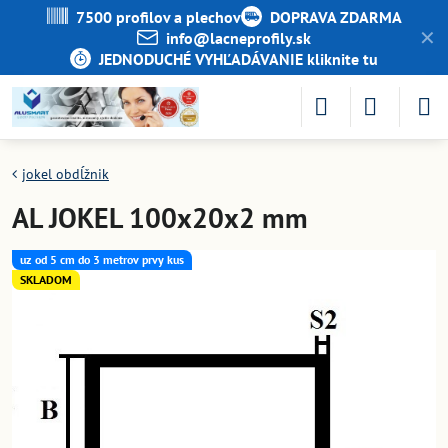
7500 profilov a plechov
DOPRAVA ZDARMA
✕
info​@lacneprofily​.sk
JEDNODUCHÉ VYHĽADÁVANIE kliknite tu
jokel obdĺžnik
AL JOKEL 100x20x2 mm
uz od 5 cm do 3 metrov prvy kus
SKLADOM