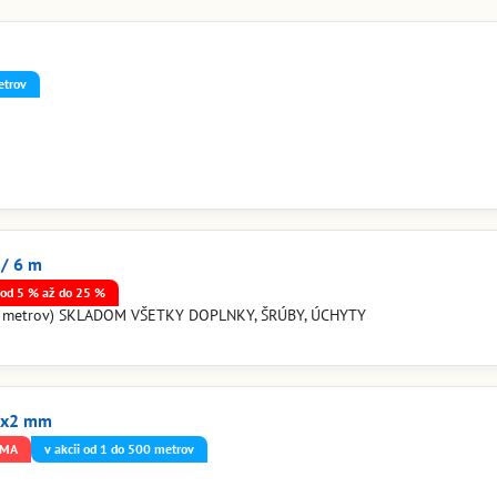
etrov
/ 6 m
od 5 % až do 25 %
su 6 metrov) SKLADOM VŠETKY DOPLNKY, ŠRÚBY, ÚCHYTY
24x2 mm
RMA
v akcii od 1 do 500 metrov