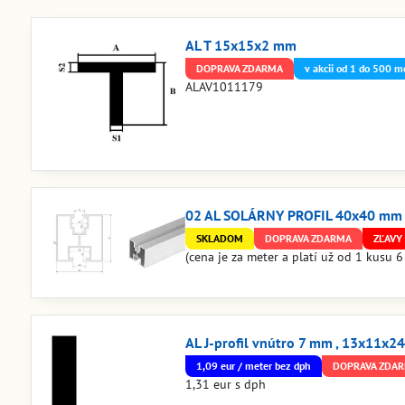
AL T 15x15x2 mm
DOPRAVA ZDARMA
v akcii od 1 do 500 m
ALAV1011179
02 AL SOLÁRNY PROFIL 40x40 mm 
SKLADOM
DOPRAVA ZDARMA
ZĽAVY 
(cena je za meter a platí už od 1 ku
AL J-profil vnútro 7 mm , 13x11x
1,09 eur / meter bez dph
DOPRAVA ZDA
1,31 eur s dph