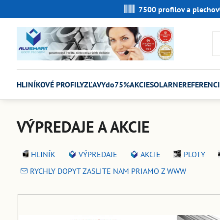
7500 profilov a plechov
HLINÍKOVÉ PROFILY
ZĽAVYdo75%
AKCIE
SOLARNE
REFERENCI
VÝPREDAJE A AKCIE
HLINÍK
VÝPREDAJE
AKCIE
PLOTY
RYCHLY DOPYT ZASLITE NAM PRIAMO Z WWW