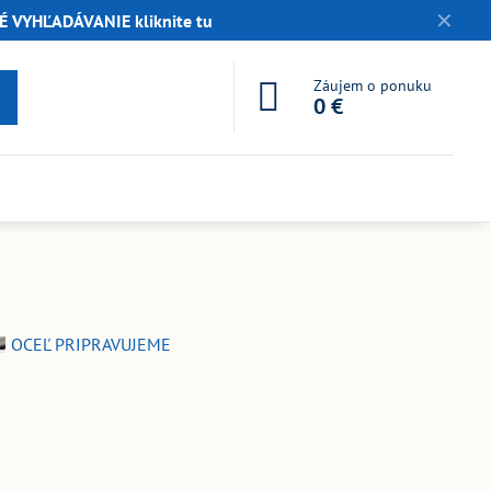
✕
 VYHĽADÁVANIE kliknite tu
Záujem o ponuku
0 €
OCEĽ PRIPRAVUJEME