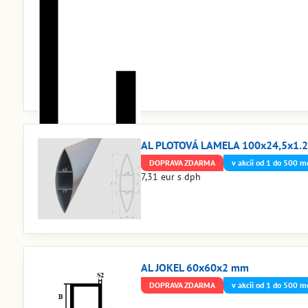
AL PLOTOVÁ LAMELA 100x24,5x1.
DOPRAVA ZDARMA
v akcii od 1 do 500 m
7,31 eur s dph
AL JOKEL 60x60x2 mm
DOPRAVA ZDARMA
v akcii od 1 do 500 m