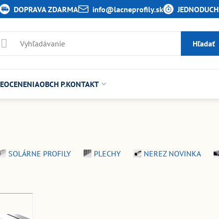
DOPRAVA ZDARMA
info​@lacneprofily​.sk
JEDNODUCHÉ
Hľadať
E
OCENENIA
OBCH P.
KONTAKT
SOLÁRNE PROFILY
PLECHY
NEREZ NOVINKA