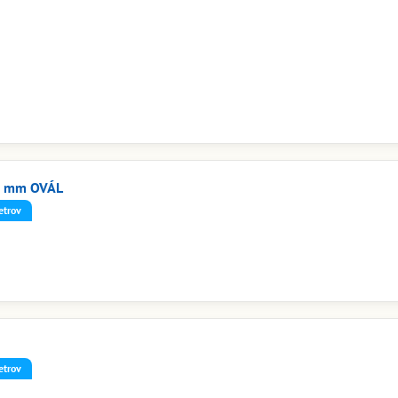
2 mm OVÁL
etrov
etrov