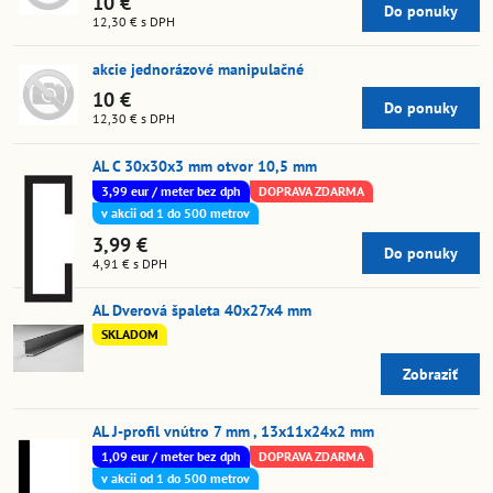
10 €
Do ponuky
12,30 €
s DPH
akcie jednorázové manipulačné
10 €
Do ponuky
12,30 €
s DPH
AL C 30x30x3 mm otvor 10,5 mm
3,99 eur / meter bez dph
DOPRAVA ZDARMA
v akcii od 1 do 500 metrov
3,99 €
Do ponuky
4,91 €
s DPH
AL Dverová špaleta 40x27x4 mm
SKLADOM
Zobraziť
AL J-profil vnútro 7 mm , 13x11x24x2 mm
1,09 eur / meter bez dph
DOPRAVA ZDARMA
v akcii od 1 do 500 metrov