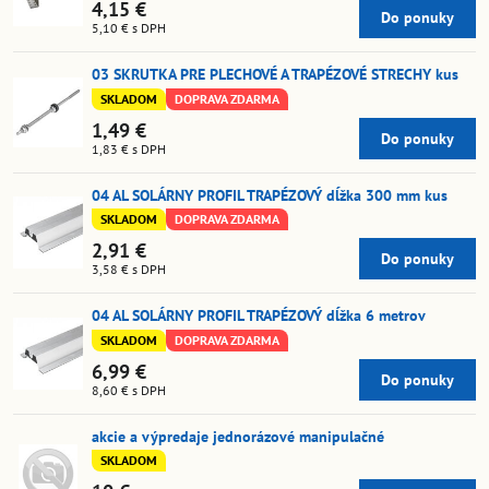
4,15 €
Do ponuky
5,10 €
s DPH
03 SKRUTKA PRE PLECHOVÉ A TRAPÉZOVÉ STRECHY kus
SKLADOM
DOPRAVA ZDARMA
1,49 €
Do ponuky
1,83 €
s DPH
04 AL SOLÁRNY PROFIL TRAPÉZOVÝ dĺžka 300 mm kus
SKLADOM
DOPRAVA ZDARMA
2,91 €
Do ponuky
3,58 €
s DPH
04 AL SOLÁRNY PROFIL TRAPÉZOVÝ dĺžka 6 metrov
SKLADOM
DOPRAVA ZDARMA
6,99 €
Do ponuky
8,60 €
s DPH
akcie a výpredaje jednorázové manipulačné
SKLADOM