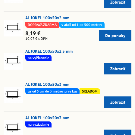
Zobraziť
AL JOKEL 100x50x2 mm
DOPRAVA ZDARMA
v akcii od 1 do 500 metrov
8,19 €
Do ponuky
10,07 €
s DPH
AL JOKEL 100x50x2.5 mm
na vyžiadanie
Zobraziť
AL JOKEL 100x50x3 mm
uz od 5 cm do 3 metrov prvy kus
SKLADOM
Zobraziť
AL JOKEL 100x50x3 mm
na vyžiadanie