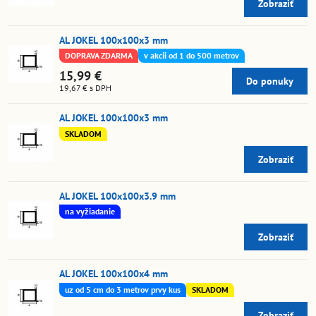
Zobraziť
AL JOKEL 100x100x3 mm
DOPRAVA ZDARMA
v akcii od 1 do 500 metrov
15,99 €
Do ponuky
19,67 €
s DPH
AL JOKEL 100x100x3 mm
SKLADOM
Zobraziť
AL JOKEL 100x100x3.9 mm
na vyžiadanie
Zobraziť
AL JOKEL 100x100x4 mm
uz od 5 cm do 3 metrov prvy kus
SKLADOM
Zobraziť