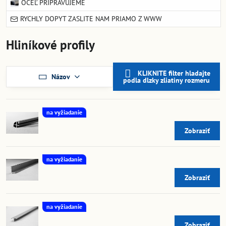
OCEĽ PRIPRAVUJEME
RYCHLY DOPYT ZASLITE NAM PRIAMO Z WWW
Hliníkové profily
KLIKNITE filter hladajte
Názov
podla dlzky zliatiny rozmeru
na vyžiadanie
Zobraziť
na vyžiadanie
Zobraziť
na vyžiadanie
Zobraziť