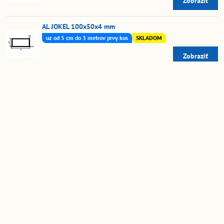
Zobraziť
AL JOKEL 100x50x4 mm
uz od 5 cm do 3 metrov prvy kus
SKLADOM
Zobraziť
AL JOKEL 100x50x4 mm
na vyžiadanie
Zobraziť
AL JOKEL 100x50x5 mm
SKLADOM
Zobraziť
AL JOKEL 100x50x5 mm
na vyžiadanie
Zobraziť