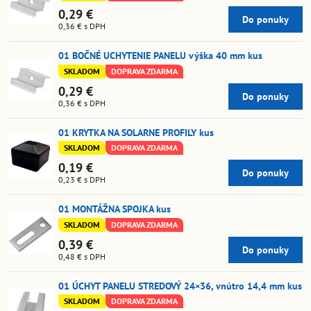
0,29 €
Do ponuky
0,36 €
s DPH
01 BOČNÉ UCHYTENIE PANELU výška 40 mm kus
SKLADOM
DOPRAVA ZDARMA
0,29 €
Do ponuky
0,36 €
s DPH
01 KRYTKA NA SOLARNE PROFILY kus
SKLADOM
DOPRAVA ZDARMA
0,19 €
Do ponuky
0,23 €
s DPH
01 MONTÁŽNA SPOJKA kus
SKLADOM
DOPRAVA ZDARMA
0,39 €
Do ponuky
0,48 €
s DPH
01 ÚCHYT PANELU STREDOVÝ 24×36, vnútro 14,4 mm kus
SKLADOM
DOPRAVA ZDARMA