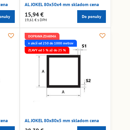
cena
AL JOKEL 80x50x4 mm skladom cena
15,94 €
onuky
Do ponuky
19,61 €
s DPH
DOPRAVA ZDARMA
v akcii od 250 do 1000 metrov
ZĽAVY od 5 % až do 25 %
cena
AL JOKEL 80x80x5 mm skladom cena