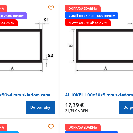
MA
DOPRAVA ZDARMA
 do 2500 metrov
v akcii od 250 do 1000 metrov
ž do 25 %
ZĽAVY od 5 % až do 25 %
0x50x4 mm skladom cena
AL JOKEL 100x50x5 mm skladom
17,39 €
Do ponuky
Do p
21,39 €
s DPH
MA
DOPRAVA ZDARMA