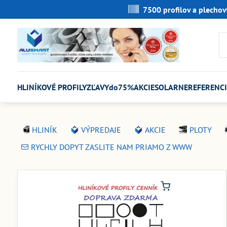
7500 profilov a plechov
HLINÍKOVÉ PROFILY
ZĽAVYdo75%
AKCIE
SOLARNE
REFERENCI
HLINÍK
VÝPREDAJE
AKCIE
PLOTY
RYCHLY DOPYT ZASLITE NAM PRIAMO Z WWW