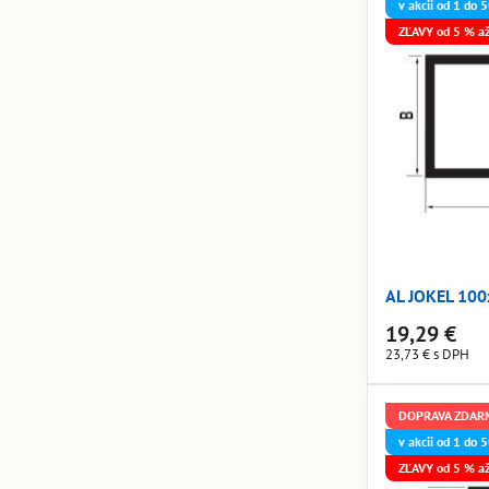
v akcii od 1 do
ZĽAVY od 5 % a
AL JOKEL 10
19,29 €
23,73 €
s DPH
DOPRAVA ZDAR
v akcii od 1 do
ZĽAVY od 5 % a