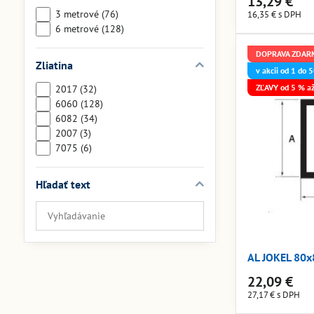
13,29 €
3 metrové (76)
16,35 €
s DPH
6 metrové (128)
DOPRAVA ZDAR
Zliatina
v akcii od 1 do
ZĽAVY od 5 % a
2017 (32)
6060 (128)
6082 (34)
2007 (3)
7075 (6)
Hľadať text
Prehľadať
výsledky
filtra
AL JOKEL 80
fulltextom
22,09 €
27,17 €
s DPH