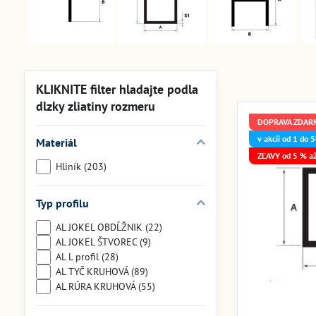
KLIKNITE filter hladajte podla
dlzky zliatiny rozmeru
DOPRAVA ZDAR
v akcii od 1 do
Materiál
ZĽAVY od 5 % a
Hliník (203)
Typ profilu
AL JOKEL OBDĹŽNIK (22)
AL JOKEL ŠTVOREC (9)
AL L profil (28)
AL TYČ KRUHOVÁ (89)
AL RÚRA KRUHOVÁ (55)