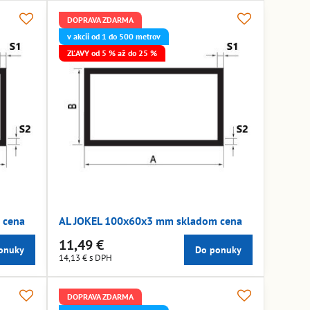
DOPRAVA ZDARMA
v akcii od 1 do 500 metrov
ZĽAVY od 5 % až do 25 %
 cena
AL JOKEL 100x60x3 mm skladom cena
11,49 €
onuky
Do ponuky
14,13 €
s DPH
DOPRAVA ZDARMA