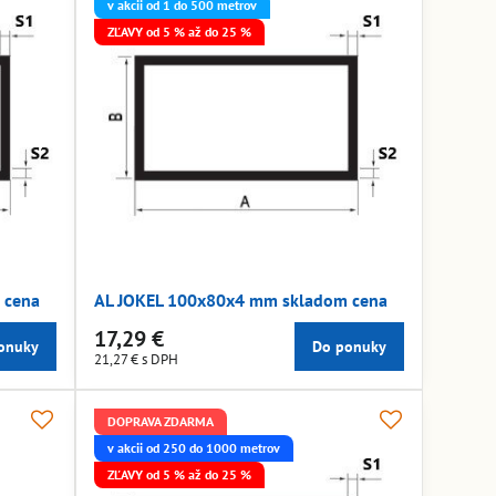
v akcii od 1 do 500 metrov
ZĽAVY od 5 % až do 25 %
 cena
AL JOKEL 100x80x4 mm skladom cena
17,29 €
onuky
Do ponuky
21,27 €
s DPH
DOPRAVA ZDARMA
v akcii od 250 do 1000 metrov
ZĽAVY od 5 % až do 25 %