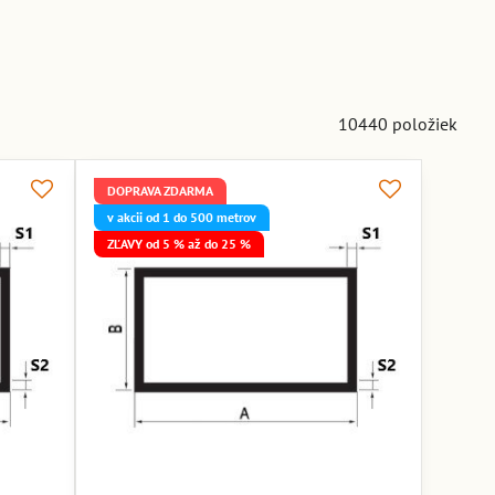
10440
položiek
DOPRAVA ZDARMA
v akcii od 1 do 500 metrov
ZĽAVY od 5 % až do 25 %