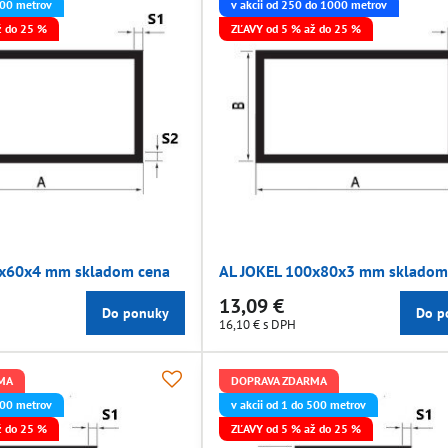
 500 metrov
v akcii od 250 do 1000 metrov
ž do 25 %
ZĽAVY od 5 % až do 25 %
0x60x4 mm skladom cena
AL JOKEL 100x80x3 mm skladom
13,09 €
Do ponuky
Do p
16,10 €
s DPH
MA
DOPRAVA ZDARMA
 500 metrov
v akcii od 1 do 500 metrov
ž do 25 %
ZĽAVY od 5 % až do 25 %