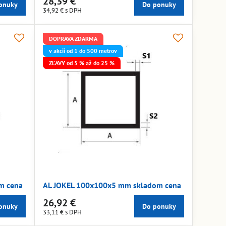
28,39 €
onuky
Do ponuky
34,92 €
s DPH
DOPRAVA ZDARMA
v akcii od 1 do 500 metrov
ZĽAVY od 5 % až do 25 %
m cena
AL JOKEL 100x100x5 mm skladom cena
26,92 €
onuky
Do ponuky
33,11 €
s DPH