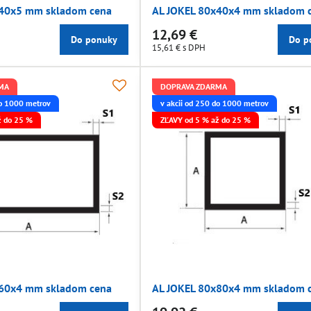
x40x5 mm skladom cena
AL JOKEL 80x40x4 mm skladom 
12,69 €
Do ponuky
Do p
15,61 €
s DPH
MA
DOPRAVA ZDARMA
do 1000 metrov
v akcii od 250 do 1000 metrov
ž do 25 %
ZĽAVY od 5 % až do 25 %
x60x4 mm skladom cena
AL JOKEL 80x80x4 mm skladom 