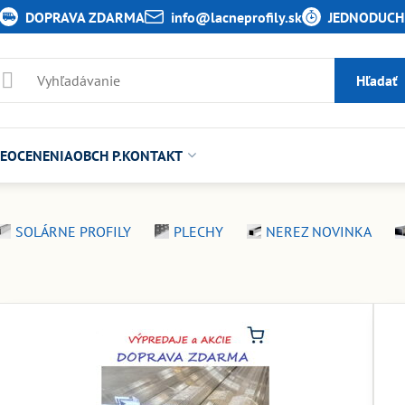
DOPRAVA ZDARMA
info​@lacneprofily​.sk
JEDNODUCHÉ
Hľadať
E
OCENENIA
OBCH P.
KONTAKT
SOLÁRNE PROFILY
PLECHY
NEREZ NOVINKA