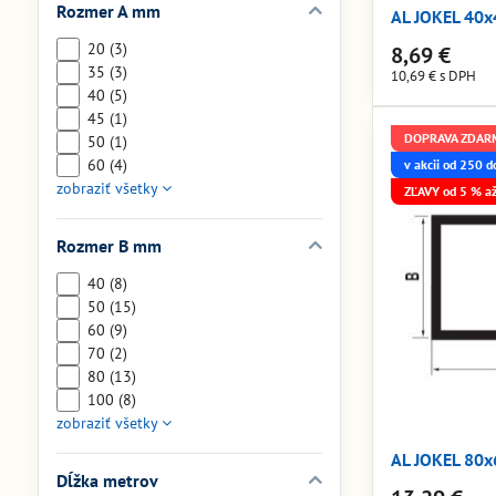
Rozmer A mm
AL JOKEL 40
20 (3)
8,69 €
35 (3)
10,69 €
s DPH
40 (5)
45 (1)
DOPRAVA ZDAR
50 (1)
60 (4)
v akcii od 250 
zobraziť všetky
ZĽAVY od 5 % a
Rozmer B mm
40 (8)
50 (15)
60 (9)
70 (2)
80 (13)
100 (8)
zobraziť všetky
AL JOKEL 80
Dĺžka metrov