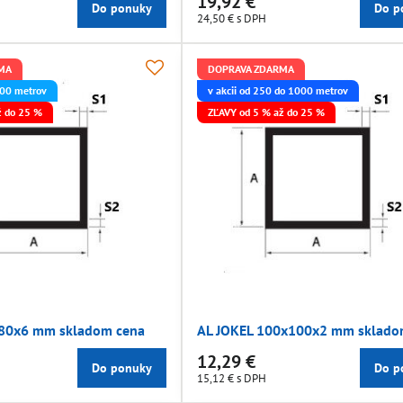
19,92 €
Do ponuky
Do p
24,50 €
s DPH
MA
DOPRAVA ZDARMA
 500 metrov
v akcii od 250 do 1000 metrov
ž do 25 %
ZĽAVY od 5 % až do 25 %
x80x6 mm skladom cena
AL JOKEL 100x100x2 mm sklado
12,29 €
Do ponuky
Do p
15,12 €
s DPH