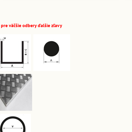
pre väčšie odbery ďalšie zľavy