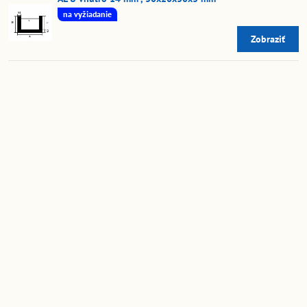
na vyžiadanie
Zobraziť
AL U vnútro 14 mm , 30x20x30x3 mm
na vyžiadanie
Zobraziť
AL U vnútro 14 mm , 40x20x40x3 mm
na vyžiadanie
Zobraziť
AL U vnútro 14.5 mm , 20x17x20x1.25 mm
na vyžiadanie
Zobraziť
AL U vnútro 14.5 mm , 25x17x25x1.25 mm