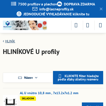
7500 profilov a plechov
DOPRAVA ZDARMA
✕
info​@lacneprofily​.sk
JEDNODUCHÉ VYHĽADÁVANIE kliknite tu
HLINÍK
HLINÍKOVÉ U profily
KLIKNITE filter hladajte
Názov
podla dlzky zliatiny rozmeru
AL U vnútro 10,8 mm , 7x13.2x7x1.2 mm
SKLADOM