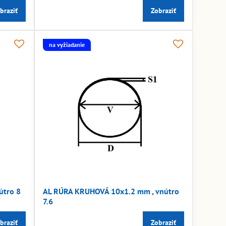
braziť
Zobraziť
na vyžiadanie
útro 8
AL RÚRA KRUHOVÁ 10x1.2 mm , vnútro
7.6
braziť
Zobraziť