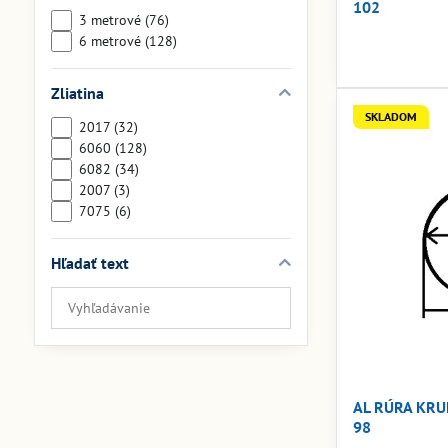
102
3 metrové (76)
6 metrové (128)
Zliatina
SKLADOM
2017 (32)
6060 (128)
6082 (34)
2007 (3)
7075 (6)
Hľadať text
Prehľadať
výsledky
filtra
fulltextom
AL RÚRA KRU
98