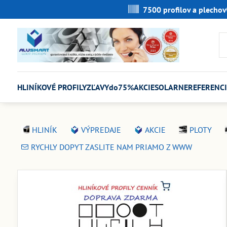
7500 profilov a plechov
HLINÍKOVÉ PROFILY
ZĽAVYdo75%
AKCIE
SOLARNE
REFERENCI
HLINÍK
VÝPREDAJE
AKCIE
PLOTY
RYCHLY DOPYT ZASLITE NAM PRIAMO Z WWW