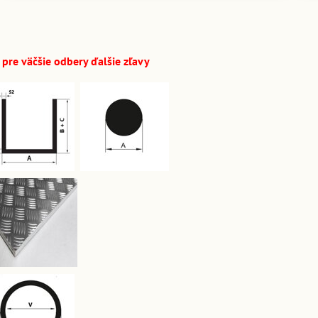
pre väčšie odbery ďalšie zľavy