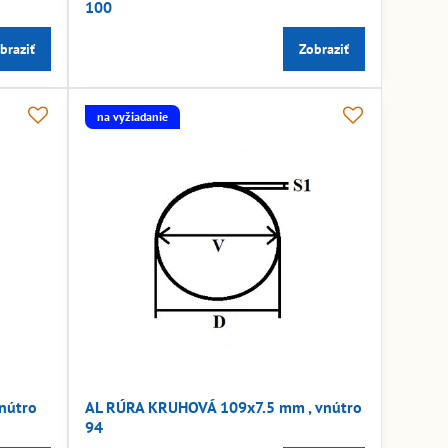
100
braziť
Zobraziť
na vyžiadanie
nútro
AL RÚRA KRUHOVÁ 109x7.5 mm , vnútro
94