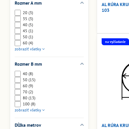
Rozmer A mm
AL RÚRA KRU
103
20 (3)
35 (3)
40 (5)
45 (1)
50 (1)
na vyžiadanie
60 (4)
zobraziť všetky
Rozmer B mm
40 (8)
50 (15)
60 (9)
70 (2)
80 (13)
100 (8)
zobraziť všetky
Dĺžka metrov
AL RÚRA KRU