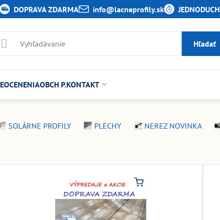
DOPRAVA ZDARMA
info​@lacneprofily​.sk
JEDNODUCHÉ
Hľadať
E
OCENENIA
OBCH P.
KONTAKT
SOLÁRNE PROFILY
PLECHY
NEREZ NOVINKA