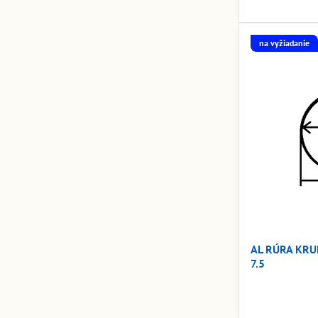
na vyžiadanie
AL RÚRA KRU
7.5