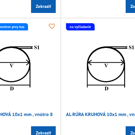
Zobraziť
Zo
 metrov prvy kus
na vyžiadanie
HOVÁ 10x1 mm , vnútro 8
AL RÚRA KRUHOVÁ 10x1 mm , vn
Zobraziť
Zo