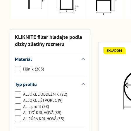
KLIKNITE filter hladajte podla
dlzky zliatiny rozmeru
SKLADOM
Materiál
Hliník (203)
Typ profilu
AL JOKEL OBDĹŽNIK (22)
AL JOKEL ŠTVOREC (9)
AL L profil (28)
AL TYČ KRUHOVÁ (89)
AL RÚRA KRUHOVÁ (55)