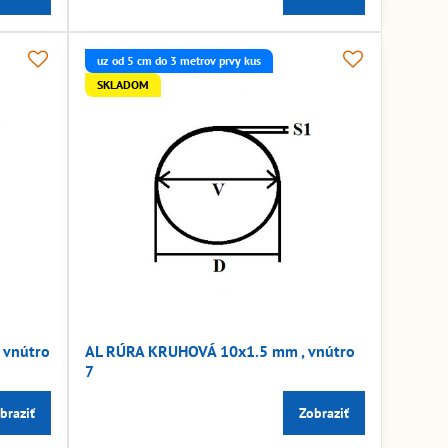
uz od 5 cm do 3 metrov prvy kus
SKLADOM
 vnútro
AL RÚRA KRUHOVÁ 10x1.5 mm , vnútro
7
braziť
Zobraziť